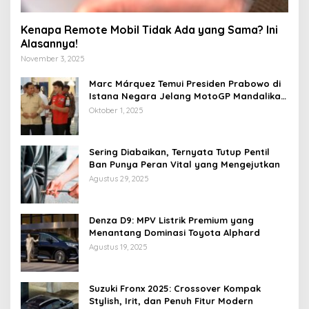
Kenapa Remote Mobil Tidak Ada yang Sama? Ini
Alasannya!
November 3, 2025
Marc Márquez Temui Presiden Prabowo di
Istana Negara Jelang MotoGP Mandalika
2025
Oktober 1, 2025
Sering Diabaikan, Ternyata Tutup Pentil
Ban Punya Peran Vital yang Mengejutkan
Agustus 29, 2025
Denza D9: MPV Listrik Premium yang
Menantang Dominasi Toyota Alphard
Agustus 19, 2025
Suzuki Fronx 2025: Crossover Kompak
Stylish, Irit, dan Penuh Fitur Modern