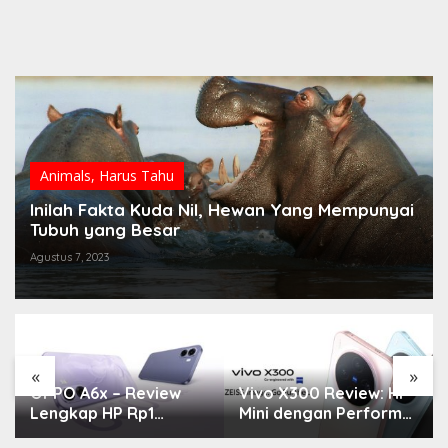
Animals
,
Harus Tahu
Inilah Fakta Kuda Nil, Hewan Yang Mempunyai
Tubuh yang Besar
Agustus 7, 2023
«
»
OPPO A6x – Review
Vivo X300 Review: HP
Lengkap HP Rp1
Mini dengan Performa
Jutaan dengan
Monster & Kamera