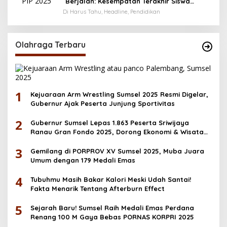
Berjalan: Kesempatan Terakhir Siswa
Menerima Bantuan Pendidikan hingga
Di Harus Tahu, Headline, Pendidikan
Desember
Olahraga Terbaru
1
Kejuaraan Arm Wrestling Sumsel 2025 Resmi Digelar,
Gubernur Ajak Peserta Junjung Sportivitas
2
Gubernur Sumsel Lepas 1.863 Peserta Sriwijaya
Ranau Gran Fondo 2025, Dorong Ekonomi & Wisata
OKU Selatan
3
Gemilang di PORPROV XV Sumsel 2025, Muba Juara
Umum dengan 179 Medali Emas
4
Tubuhmu Masih Bakar Kalori Meski Udah Santai!
Fakta Menarik Tentang Afterburn Effect
5
Sejarah Baru! Sumsel Raih Medali Emas Perdana
Renang 100 M Gaya Bebas PORNAS KORPRI 2025