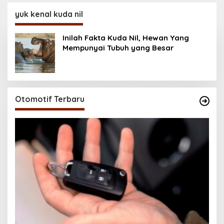
Baterai 6500 mAh,
200MP, Ganas!!!
Layar 120 Hz &
yuk kenal kuda nil
Snapdragon 685
Inilah Fakta Kuda Nil, Hewan Yang
Mempunyai Tubuh yang Besar
Otomotif Terbaru