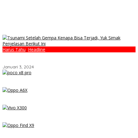
Harus Tahu
,
Headline
Tsunami Setelah Gempa Kenapa Bisa Terjadi, Yuk Simak
Penjelasan Berikut Ini
Januari 3, 2024
POCO X8 Pro Resmi Hadir di Indonesia 2026: Masih Jadi Raja
Performa di Kelas 5 Jutaan?
OPPO A6x – Review Lengkap HP Rp1 Jutaan dengan Baterai
6500 mAh, Layar 120 Hz & Snapdragon 685
Vivo X300 Review: HP Mini dengan Performa Monster & Kamera
200MP, Ganas!!!
Review OPPO Find X9 Indonesia – Makin Kenceng, Makin Badak,
Flagship OPPO yang Serius