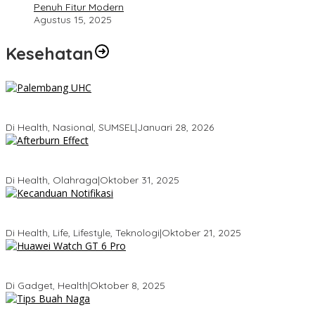
Penuh Fitur Modern
Agustus 15, 2025
Kesehatan
Palembang Raih UHC Awards 2026, Bukti Komitmen Pelayanan
Kesehatan Merata
Di Health, Nasional, SUMSEL
|
Januari 28, 2026
Tubuhmu Masih Bakar Kalori Meski Udah Santai! Fakta Menarik
Tentang Afterburn Effect
Di Health, Olahraga
|
Oktober 31, 2025
Kecanduan Notifikasi: Saat Dunia Digital Mulai Mengatur Hidup
Kita
Di Health, Life, Lifestyle, Teknologi
|
Oktober 21, 2025
Huawei Watch GT 6 Pro: Smartwatch Tercerdas dengan Baterai
21 Hari dan Desain Titanium
Di Gadget, Health
|
Oktober 8, 2025
5 Tips Memilih Buah Naga yang Manis Agar Tidak Salah Beli